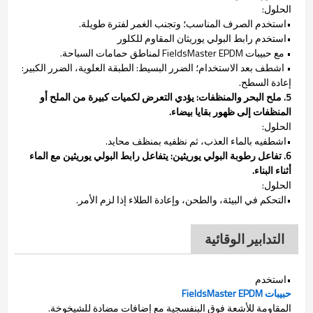
الحلول:
•استخدم الصرف المناسب؛ وتجنب الغمر لفترة طويلة.
•استخدم رابط البولي يوريثان المقاوم للكلور
• مع حبيبات FieldsMaster EPDM لمناطق حمامات السباحة.
• اشطف بعد الاستخدام؛ الضرر البسيط: الطبقة العلوية، الضرر الكبير:
إعادة السطح.
5. ملح البحر والمنظفات:
يؤدي التعرض لكميات كبيرة من الملح أو
المنظفات إلى ظهور بقايا بيضاء.
الحلول:
•اشطفيه بالماء العذب، ثم نظفيه بمنظف محايد.
6. تفاعل رطوبة البولي يوريثين:
يتفاعل رابط البولي يوريثين مع الماء
أثناء البناء.
الحلول:
•التحكم في البيئة، والطحن، وإعادة الطلاء إذا لزم الأمر.
التدابير الوقائية
•استخدم
حبيبات FieldsMaster EPDM
المقاومة للأشعة فوق البنفسجية مع إضافات مضادة للشيخوخة.