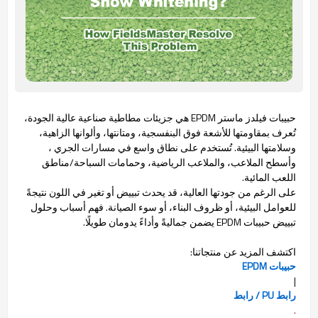
حبيبات فيلدز ماستر EPDM هي جزيئات مطاطية صناعية عالية الجودة،
تُعرف بمقاومتها للأشعة فوق البنفسجية، ومتانتها، وألوانها الزاهية،
وسلامتها البيئية. تُستخدم على نطاق واسع في مسارات الجري
،
وأسطح الملاعب، والملاعب الرياضية، وحمامات السباحة/مناطق
اللعب المائية.
على الرغم من جودتها العالية، قد يحدث تبييض أو تغير في اللون نتيجةً
للعوامل البيئية، أو ظروف البناء، أو سوء الصيانة. فهم أسباب وحلول
تبييض حبيبات EPDM يضمن جماليةً وأداءً يدومان طويلًا.
اكتشف المزيد عن منتجاتنا:
حبيبات EPDM
|
رابط PU / رابط
.