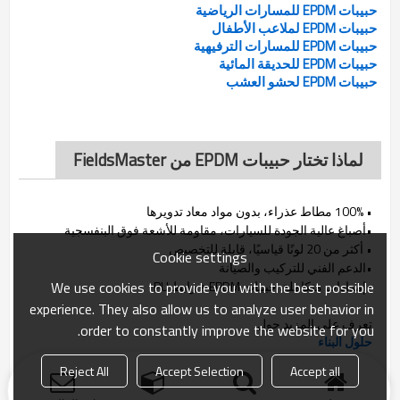
حبيبات EPDM للمسارات الرياضية
حبيبات EPDM لملاعب الأطفال
حبيبات EPDM للمسارات الترفيهية
حبيبات EPDM للحديقة المائية
حبيبات EPDM لحشو العشب
لماذا تختار حبيبات EPDM من FieldsMaster
• 100% مطاط عذراء، بدون مواد معاد تدويرها
•أصباغ عالية الجودة للسيارات، مقاومة للأشعة فوق البنفسجية
• أكثر من 20 لونًا قياسيًا، قابلة للتخصيص
Cookie settings
•الدعم الفني للتركيب والصيانة
•إمدادات متكاملة: حبيبات EPDM + رابط PU
We use cookies to provide you with the best possible
experience. They also allow us to analyze user behavior in
تعرف على المزيد حول
order to constantly improve the website for you.
حلول البناء
وحولنا
Reject All
Accept Selection
Accept all