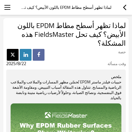
لماذا تظهر أسطح مطاط EPDM باللون الأبيض؟ كيف تحل FIELDSMASTER هذه المشكلة؟
لماذا تظهر أسطح مطاط EPDM باللون
الأبيض؟ كيف تحل FieldsMaster هذه
المشكلة؟
حصة
2025/8/22
وقت مسألة
ملخص
حبيبات فيلدز ماستر EPDM تُحسّن مظهر المسارات والملاعب والملاعب
الرياضية والمسابح. تتناول هذه المقالة أسباب التبييض، ومقاومة الأشعة
فوق البنفسجية، ونصائح الصيانة، وحلولاً لأرضيات رياضية متينة ونابضة
بالحياة.