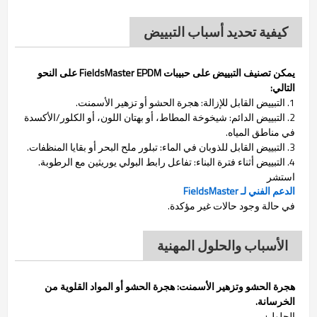
كيفية تحديد أسباب التبييض
يمكن تصنيف التبييض على حبيبات FieldsMaster EPDM على النحو
التالي:
1. التبييض القابل للإزالة: هجرة الحشو أو تزهير الأسمنت.
2. التبييض الدائم: شيخوخة المطاط، أو بهتان اللون، أو الكلور/الأكسدة
في مناطق المياه.
3. التبييض القابل للذوبان في الماء: تبلور ملح البحر أو بقايا المنظفات.
4. التبييض أثناء فترة البناء: تفاعل رابط البولي يوريثين مع الرطوبة.
استشر
الدعم الفني لـ FieldsMaster
في حالة وجود حالات غير مؤكدة.
الأسباب والحلول المهنية
هجرة الحشو وتزهير الأسمنت:
هجرة الحشو أو المواد القلوية من
الخرسانة.
الحلول: