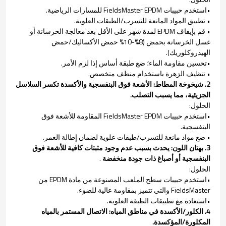
•استخدم حبيبات FieldsMaster EPDM للمسارات الرياضية.
• تطبيق المواد المانعة للتسرب/الطبقات العلوية.
• قم بإيقاف EPDM لمدة شهر على الأقل بعد معالجة الخرسانة أو
غسل الخرسانة بحمض (8%-10% حمض الأكساليك/حمض
الهيدروكلوريك).
•تحسين مقاومة الماء؛ ضع طبقة أساس إذا لزم الأمر.
• تنظيف الزهرة باستخدام منظف متخصص.
2. شيخوخة المطاط:
الأشعة فوق البنفسجية والأكسدة تكسر السلاسل
الجزيئية، مما يسبب التصلب.
الحلول:
•استخدم حبيبات FieldsMaster EPDM المقاومة للأشعة فوق
البنفسجية.
• ضع مواد مانعة للتسرب/طبقات علوية لضمان إطالة العمر.
3. بهتان اللون:
يحدث بسبب عدم وجود مثبتات كافية للأشعة فوق
البنفسجية أو أصباغ ذات جودة منخفضة
.
الحلول:
•استخدم حبيبات سطح الملعب المصنوعة من مادة EPDM من
FieldsMaster والتي تتميز بمقاومة عالية للضوء.
•استعادة مع تطبيقات الطبقة العلوية.
4. الكلور/الأكسدة في مناطق المياه:
الاتصال المستمر بالمياه
المكلورة/المؤكسدة.