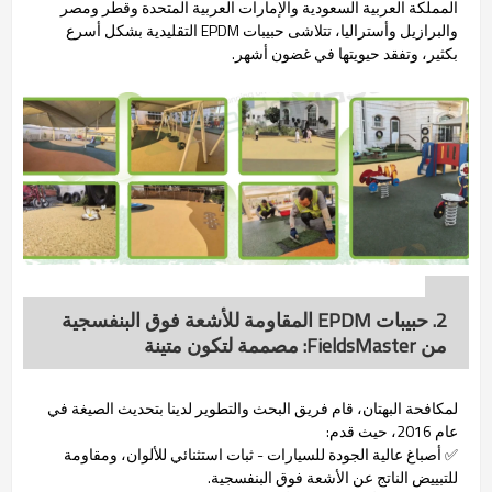
المملكة العربية السعودية والإمارات العربية المتحدة وقطر ومصر
والبرازيل وأستراليا، تتلاشى حبيبات EPDM التقليدية بشكل أسرع
بكثير، وتفقد حيويتها في غضون أشهر.
2. حبيبات EPDM المقاومة للأشعة فوق البنفسجية
من FieldsMaster: مصممة لتكون متينة
لمكافحة البهتان، قام فريق البحث والتطوير لدينا بتحديث الصيغة في
عام 2016، حيث قدم:
✅ أصباغ عالية الجودة للسيارات - ثبات استثنائي للألوان، ومقاومة
للتبييض الناتج عن الأشعة فوق البنفسجية.