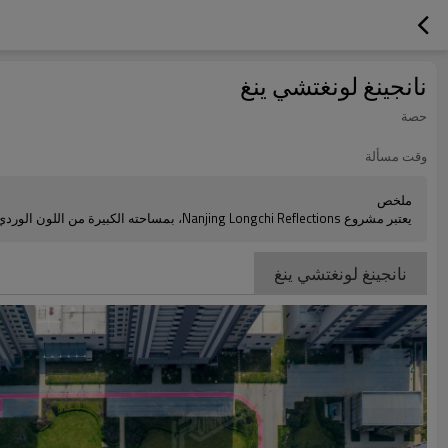
نانجينغ لونغتشي ينغ
حصة
وقت مسألة
ملخص
يعتبر مشروع Nanjing Longchi Reflections، بمساحته الكبيرة من اللون الوردي، رومانسيًا للغاية. ويضيف جوًا نشطًا إلى بيئة الحي بأكملها. مخطط الألوان المرجعي: وردي فاتح، وردي فاتح، أبيض، رمادي دخاني.
نانجينغ لونغتشي ينغ