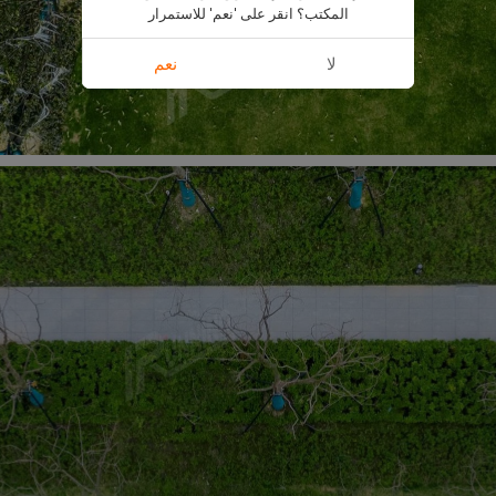
المكتب؟ انقر على 'نعم' للاستمرار
لا
نعم