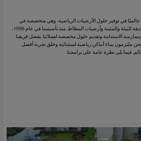
ة الرائدة عالميًا في توفير حلول الأرضيات الرياضية، وهي متخصصة في
حبيبات EPDM عالية الجودة والصديقة للبيئة والمتينة وأرضيات المطاط. منذ تأسيسنا في عام 1996،
نا وممارسة الاستدامة وتقديم حلول مخصصة لعملائنا. بفضل فريقنا
نحن ملتزمون ببناء أماكن رياضية استثنائية وخلق تجربة أفضل
لم. فيما يلي نظرة عامة على برامجنا: