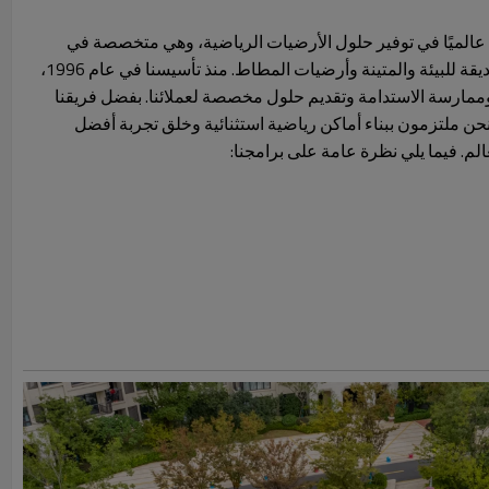
ة الرائدة عالميًا في توفير حلول الأرضيات الرياضية، وهي متخصصة في
حبيبات EPDM عالية الجودة والصديقة للبيئة والمتينة وأرضيات المطاط. منذ تأسيسنا في عام 1996،
نا وممارسة الاستدامة وتقديم حلول مخصصة لعملائنا. بفضل فريقنا
نحن ملتزمون ببناء أماكن رياضية استثنائية وخلق تجربة أفضل
لم. فيما يلي نظرة عامة على برامجنا: