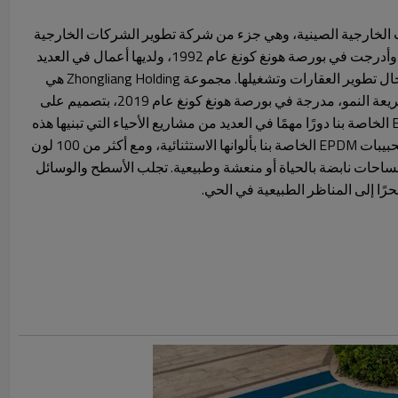
خارجية الصينية، وهي جزء من شركة تطوير الشركات الخارجية
الصينية، في هونغ كونغ عام 1979 وأدرجت في بورصة هونغ كونغ عام 1992، ولديها أعمال في العديد
من الأماكن وخبرة 45 عامًا في مجال تطوير العقارات وتشغيلها. مجموعة Zhongliang Holding هي
مؤسسة عقارية واسعة النطاق سريعة النمو، مدرجة في بورصة هونغ كونغ عام 2019، بتصميم على
مستوى البلاد. تلعب حبيبات EPDM الخاصة بنا دورًا مهمًا في العديد من مشاريع الأحياء التي تبنيها هذه
الشركات. تتميز ملاعب الأطفال بحبيبات EPDM الخاصة بنا بألوانها الاستثنائية، ومع أكثر من 100 لون
يمكنك إنشاء مساحات نابضة بالحياة أو منعشة وطبيعية. تجلب الأسطح والوسائل
ًا إلى المناظر الطبيعية في الحي.