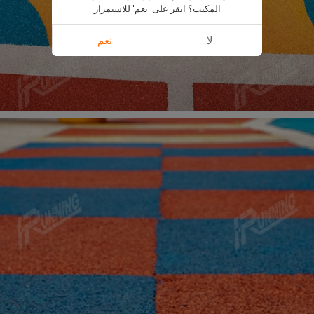
المكتب؟ انقر على 'نعم' للاستمرار
لا
نعم