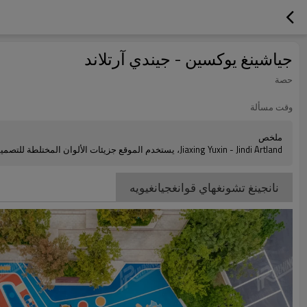
جياشينغ يوكسين - جيندي آرتلاند
حصة
وقت مسألة
ملخص
Jiaxing Yuxin - Jindi Artland، يستخدم الموقع جزيئات الألوان المختلطة للتصميم، ومزيج الألوان المتشابهة، واللون أكثر ثراءً ومتانة.
نانجينغ تشونغهاي قوانغجيانغيويه