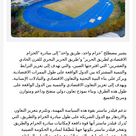
يشير مصطلح "حزام واحد، طريق واحد" إلى مبادرة "الحزام
الاقتصادي لطريق الحرير" و"طريق الحرير البحري للقرن الحادي
والعشرين" التي اقترحتها الصين، والتي تهدف إلى تعزيز الترابط
والتنمية المشتركة بين الدول الواقعة على طول الممرات الاقتصادية.
ويركز على بناء البنية التحتية والتعاون الاقتصادي والتبادلات الإنسانية،
ويهدف إلى تعزيز التعاون الاقتصادي والتنمية بين الدول الواقعة على
طول هذه الطرق، وبناء نموذج تعاون دولي منفتح وداعم ومتوازن
ومربح للجميع.
تدعم فيلدز ماستر بقوة هذه السياسة المهمة، وتلتزم بتعزيز التعاون
والازدهار مع الدول الشريكة على طول مبادرة الحزام والطريق، التي
تُدرك فيلدز ماستر أنها قوة دافعة لإمكانيات مبادرة الحزام والطريق.
وتفخر فيلدز ماستر بكونها جهةً مُطبّقةً لمبادرة الحكومة الصينية
الطموحة، مُساهمةً في التنمية المُزدهرة لجميع الدول والمناطق