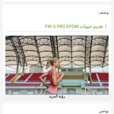
وصف
تقديم حبيبات FM-S PRO EPDM
رؤية المزيد
يوصي