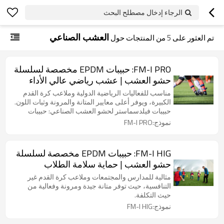
الرجاء إدخال مصطلح البحث
العشب الصناعي
تم العثور على
5
من المنتجات حول
FM-I PRO: حبيبات EPDM مخصصة لسلسلة
حشو العشب | عشب رياضي عالي الأداء
مناسب للفعاليات الرياضية الدولية وملاعب كرة القدم
الكبيرة، ويوفر أعلى معايير المتانة والمرونة وثبات اللون.
حبيبات فيلدسماستر لحشو العشب الصناعي: حبيبات
EPDM متينة ومقاومة للعوامل الجوية لحشو العشب
نموذج:FM-I PRO
الصناعي.
FM-I HIG: حبيبات EPDM مخصصة لسلسلة
حشو العشب | حماية سلامة الطلاب
الرياضيين
مثالية للمدارس والمجتمعات وملاعب كرة القدم غير
التنافسية، حيث توفر متانة جيدة ومرونة وفعالية من
حيث التكلفة.
نموذج:FM-I HIG