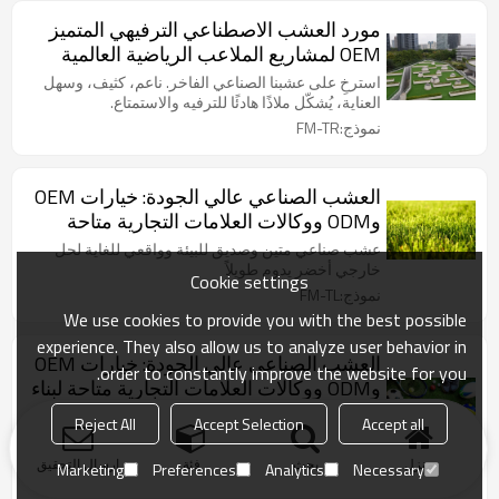
مورد العشب الاصطناعي الترفيهي المتميز
OEM لمشاريع الملاعب الرياضية العالمية
استرخِ على عشبنا الصناعي الفاخر. ناعم، كثيف، وسهل
العناية، يُشكّل ملاذًا هادئًا للترفيه والاستمتاع.
نموذج:FM-TR
العشب الصناعي عالي الجودة: خيارات OEM
وODM ووكالات العلامات التجارية متاحة
لإنشاء المناظر الطبيعية العالمية
عشب صناعي متين وصديق للبيئة وواقعي للغاية لحل
خارجي أخضر يدوم طويلاً
Cookie settings
نموذج:FM-TL
We use cookies to provide you with the best possible
experience. They also allow us to analyze user behavior in
العشب الصناعي عالي الجودة: خيارات OEM
order to constantly improve the website for you.
وODM ووكالات العلامات التجارية متاحة لبناء
المرافق الرياضية العالمية
العشب الصناعي لكرة القدم هو عشب صناعي، مصنوع
Reject All
Accept Selection
Accept all
عادة من مادة الألياف الصناعية، ويستخدم في مباريات
كرة القدم وملاعب التدريب.
منزل
بحث
فئة
ارسال التحقيق
Marketing
Preferences
Analytics
Necessary
نموذج:FM-TS