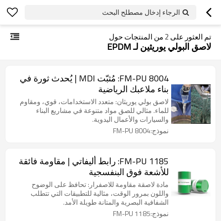
الرجاء إدخال مصطلح البحث
تم العثور على
2
من المنتجات حول
لاصق البولي يوريثين لـ EPDM
FM-PU 8004: مُثبّت MDI | يُحدث ثورة في
بناء ملاعبك الرياضية
لاصق بولي يوريثان: متعدد الاستخدامات، قوي، ومقاوم
للماء. مثالي للصق مواد متنوعة في مشاريع البناء
والسيارات والأعمال اليدوية.
نموذج:FM-PU 8004
FM-PU 1185: رابط أليفاتي | مقاومة فائقة
للأشعة فوق البنفسجية
مادة لاصقة مقاومة للاصفرار: تحافظ على الوضوح
واللون بمرور الوقت، مثالية للتطبيقات التي تتطلب
الشفافية البصرية والمتانة طويلة الأمد.
نموذج:FM-PU 1185